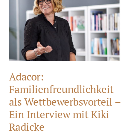
Adacor:
Familienfreundlichkeit
als Wettbewerbsvorteil –
Ein Interview mit Kiki
Radicke