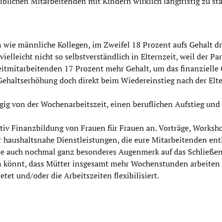
blichen Mitarbeitenden mit Kindern wirklich langfristig zu st
ie männliche Kollegen, im Zweifel 18 Prozent aufs Gehalt dr
lleicht nicht so selbstverständlich in Elternzeit, weil der Par
zeitmitarbeitenden 17 Prozent mehr Gehalt, um das finanzielle G
e Gehaltserhöhung doch direkt beim Wiedereinstieg nach der El
gig von der Wochenarbeitszeit, einen beruflichen Aufstieg un
tiv Finanzbildung von Frauen für Frauen an. Vorträge, Worksh
 haushaltsnahe Dienstleistungen, die eure Mitarbeitenden ent
 die auch nochmal ganz besonderes Augenmerk auf das Schließe
en könnt, dass Mütter insgesamt mehr Wochenstunden arbeiten 
tet und/oder die Arbeitszeiten flexibilisiert.