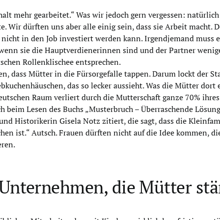
halt mehr gearbeitet.“ Was wir jedoch gern vergessen: natürlich
e. Wir dürften uns aber alle einig sein, dass sie Arbeit macht
n nicht in den Job investiert werden kann. Irgendjemand muss 
wenn sie die Hauptverdienerinnen sind und der Partner weniger
schen Rollenklischee entsprechen.
llen, dass Mütter in die Fürsorgefalle tappen. Darum lockt der St
ebkuchenhäuschen, das so lecker aussieht. Was die Mütter dort 
deutschen Raum verliert durch die Mutterschaft ganze 70% ih
 beim Lesen des Buchs „Musterbruch – Überraschende Lösunge
d Historikerin Gisela Notz zitiert, die sagt, dass die Kleinfam
en ist.“ Autsch. Frauen dürften nicht auf die Idee kommen, di
eren.
 Unternehmen, die Mütter st