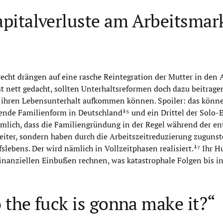
italverluste am Arbeitsmark
recht drängen auf eine rasche Reintegration der Mutter in den
ist nett gedacht, sollten Unterhaltsreformen doch dazu beitrag
 ihren Lebensunterhalt aufkommen können. Spoiler: das können 
nde Familienform in Deutschland¹⁵ und ein Drittel der Solo-El
mlich, dass die Familiengründung in der Regel während der ent
leiter, sondern haben durch die Arbeitszeitreduzierung zuguns
slebens. Der wird nämlich in Vollzeitphasen realisiert.¹⁷ Ihr 
inanziellen Einbußen rechnen, was katastrophale Folgen bis i
 the fuck is gonna make it?“