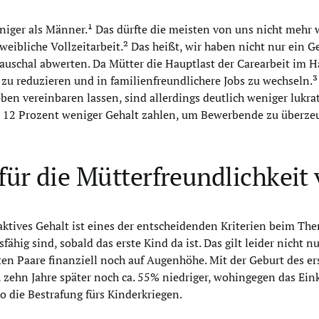
ger als Männer.¹ Das dürfte die meisten von uns nicht mehr wi
weibliche Vollzeitarbeit.² Das heißt, wir haben nicht nur ein 
auschal abwerten. Da Mütter die Hauptlast der Carearbeit im H
t zu reduzieren und in familienfreundlichere Jobs zu wechseln
eben vereinbaren lassen, sind allerdings deutlich weniger lukr
12 Prozent weniger Gehalt zahlen, um Bewerbende zu überze
 für die Mütterfreundlichkei
raktives Gehalt ist eines der entscheidenden Kriterien beim Th
ähig sind, sobald das erste Kind da ist. Das gilt leider nicht 
ten Paare finanziell noch auf Augenhöhe. Mit der Geburt des e
 zehn Jahre später noch ca. 55% niedriger, wohingegen das Ein
 die Bestrafung fürs Kinderkriegen.