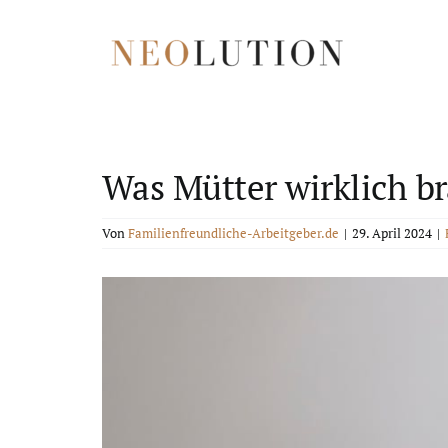
Zum
Inhalt
springen
Was Mütter wirklich br
Von
Familienfreundliche-Arbeitgeber.de
|
29. April 2024
|
Zeige
grösseres
Bild