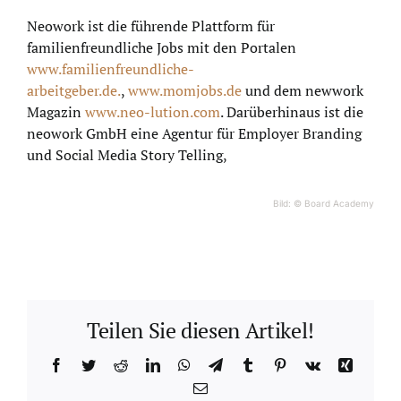
Neowork ist die führende Plattform für
familienfreundliche Jobs mit den Portalen
www.familienfreundliche-
arbeitgeber.de.
,
www.momjobs.de
und dem newwork
Magazin
www.neo-lution.com
. Darüberhinaus ist die
neowork GmbH eine Agentur für Employer Branding
und Social Media Story Telling,
Bild: © Board Academy
Teilen Sie diesen Artikel!
Facebook
Twitter
Reddit
LinkedIn
WhatsApp
Telegram
Tumblr
Pinterest
Vk
Xing
E-