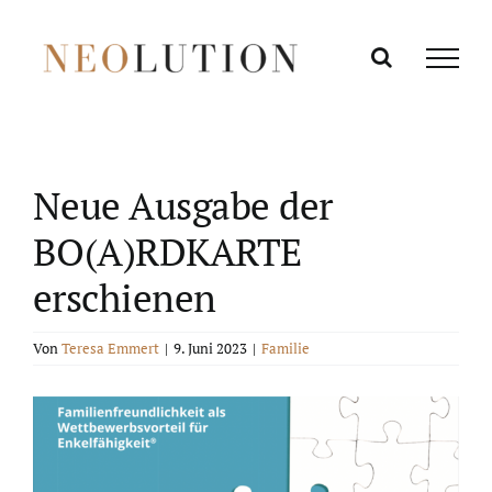
Zum
Inhalt
springen
Neue Ausgabe der
BO(A)RDKARTE
erschienen
Von
Teresa Emmert
|
9. Juni 2023
|
Familie
Zeige
grösseres
Bild