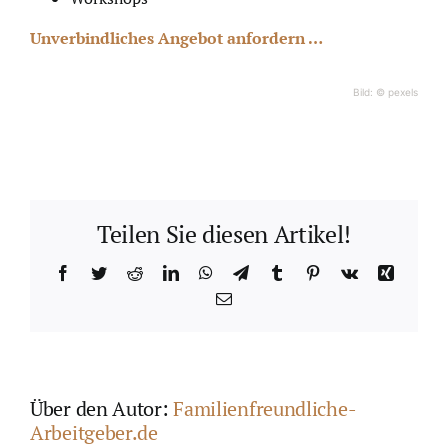
Unverbindliches Angebot anfordern …
Bild: © pexels
Teilen Sie diesen Artikel!
Facebook
Twitter
Reddit
LinkedIn
WhatsApp
Telegram
Tumblr
Pinterest
Vk
Xing
E-
Mail
Über den Autor:
Familienfreundliche-
Arbeitgeber.de