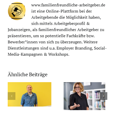
www.familienfreundliche-arbeitgeber.de
ist eine Online-Plattform bei der
Arbeitgebende die Möglichkeit haben,
sich mittels Arbeitgeberprofil &
Jobanzeigen, als familienfreundlicher Arbeitgeber zu
präsentieren, um so potentielle Fachkräfte bzw.
Bewerber*innen von sich zu überzeugen. Weitere
Dienstleistungen sind u.a. Employer Branding, Social-
Media-Kampagnen & Workshops.
Ähnliche Beiträge
Adacor:
r
KI-
Familienfreundlichkeit
Revolution:
als
smanager:
So wird Ihr
Wettbewerbsvorteil
Unternehme
– Ein
rs
familienfreu
Interview
undliche