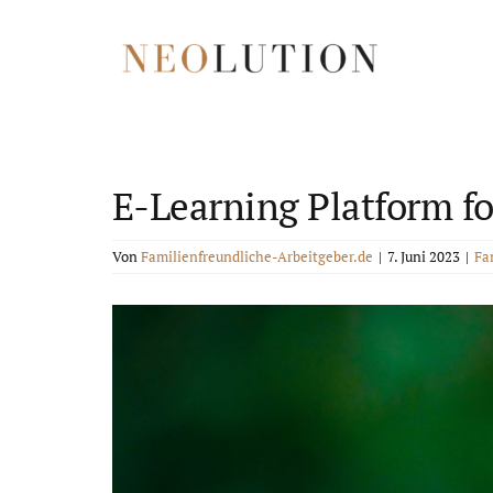
Zum
Inhalt
springen
E-Learning Platform fo
Von
Familienfreundliche-Arbeitgeber.de
|
7. Juni 2023
|
Fa
Zeige
grösseres
Bild