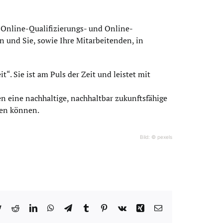
Online-Qualifizierungs- und Online-
und Sie, sowie Ihre Mitarbeitenden, in
“. Sie ist am Puls der Zeit und leistet mit
 eine nachhaltige, nachhaltbar zukunftsfähige
fen können.
Bild: © pexels
book
Twitter
Reddit
LinkedIn
WhatsApp
Telegram
Tumblr
Pinterest
Vk
Xing
E-
Mail