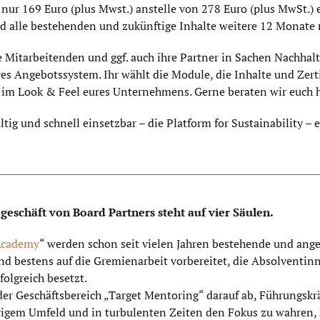
r 169 Euro (plus Mwst.) anstelle von 278 Euro (plus MwSt.) e
nd alle bestehenden und zukünftige Inhalte weitere 12 Monate
 Mitarbeitenden und ggf. auch ihre Partner in Sachen Nachhalt
s Angebotssystem. Ihr wählt die Module, die Inhalte und Zerti
m im Look & Feel eures Unternehmens. Gerne beraten wir euch h
ältig und schnell einsetzbar – die Platform for Sustainability –
eschäft von Board Partners steht auf vier Säulen.
Academy
“ werden schon seit vielen Jahren bestehende und ang
und bestens auf die Gremienarbeit vorbereitet, die Absolventi
folgreich besetzt.
der Geschäftsbereich „Target Mentoring“ darauf ab, Führungskrä
rigem Umfeld und in turbulenten Zeiten den Fokus zu wahren, 