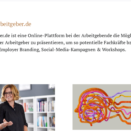
beitgeber.de
r.de ist eine Online-Plattform bei der Arbeitgebende die Mögli
her Arbeitgeber zu präsentieren, um so potentielle Fachkräfte 
. Employer Branding, Social-Media-Kampagnen & Workshops.
KI-Revolution: So
familienfreu
wird Ihr
arbeitgeber.
Unternehmen
Plattform
familienfreundlich
Arbeitneh
und fair!