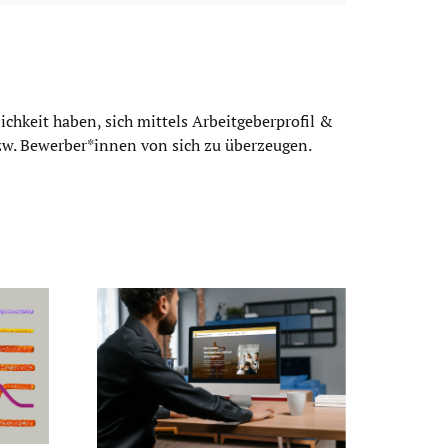
chkeit haben, sich mittels Arbeitgeberprofil &
bzw. Bewerber*innen von sich zu überzeugen.
ndliche-
de: Die
 für
mende