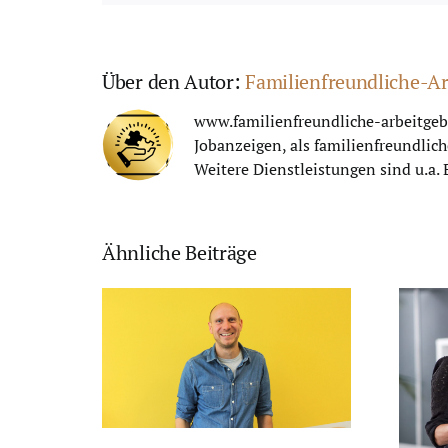
Über den Autor:
Familienfreundliche-Ar
www.familienfreundliche-arbeitgebe
Jobanzeigen, als familienfreundlic
Weitere Dienstleistungen sind u.a
Ähnliche Beiträge
jobber
m
Adacor:
smanager:
Familienfreundlichkeit
en
als
iters
Wettbewerbsvorteil
undliche
– Ein Interview mit