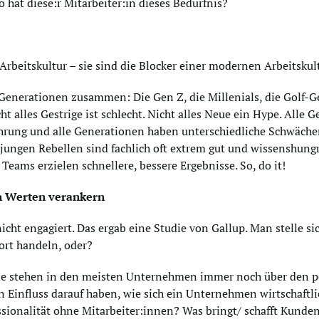
o hat diese:r Mitarbeiter:in dieses Bedürfnis?
eitskultur – sie sind die Blocker einer modernen Arbeitskultu
erationen zusammen: Die Gen Z, die Millenials, die Golf-Ge
ht alles Gestrige ist schlecht. Nicht alles Neue ein Hype. Alle
ührung und alle Generationen haben unterschiedliche Schwäche
ungen Rebellen sind fachlich oft extrem gut und wissenshungrig
Teams erzielen schnellere, bessere Ergebnisse. So, do it!
den Werten verankern
ht engagiert. Das ergab eine Studie von Gallup. Man stelle sich
rt handeln, oder?
ele stehen in den meisten Unternehmen immer noch über den pe
 Einfluss darauf haben, wie sich ein Unternehmen wirtschaftlic
ionalität ohne Mitarbeiter:innen? Was bringt/ schafft Kunden