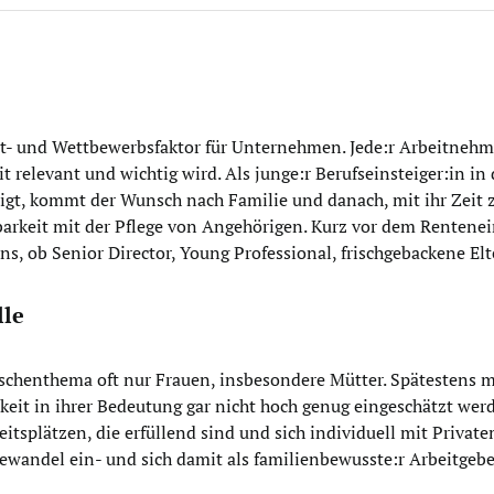
ort- und Wettbewerbsfaktor für Unternehmen. Jede:r Arbeitnehm
it relevant und wichtig wird. Als junge:r Berufseinsteiger:in i
stigt, kommt der Wunsch nach Familie und danach, mit ihr Zeit zu
rkeit mit der Pflege von Angehörigen. Kurz vor dem Rentenein
ns, ob Senior Director, Young Professional, frischgebackene Elte
lle
Nischenthema oft nur Frauen, insbesondere Mütter. Spätestens 
rkeit in ihrer Bedeutung gar nicht hoch genug eingeschätzt we
tsplätzen, die erfüllend sind und sich individuell mit Private
wandel ein- und sich damit als familienbewusste:r Arbeitgeber: