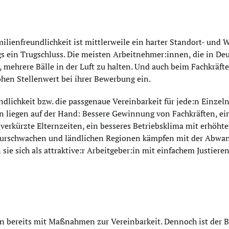
ilienfreundlichkeit ist mittlerweile ein harter Standort- und 
ngs ein Trugschluss. Die meisten Arbeitnehmer:innen, die in D
rt, mehrere Bälle in der Luft zu halten. Und auch beim Fachkr
n Stellenwert bei ihrer Bewerbung ein.
eundlichkeit bzw. die passgenaue Vereinbarkeit für jede:n Einz
en liegen auf der Hand: Bessere Gewinnung von Fachkräften, ein
erkürzte Elternzeiten, ein besseres Betriebsklima mit erhöhte
turschwachen und ländlichen Regionen kämpfen mit der Abwan
sie sich als attraktive:r Arbeitgeber:in mit einfachem Justier
nen bereits mit Maßnahmen zur Vereinbarkeit. Dennoch ist der