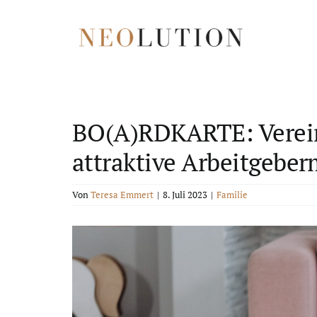
Zum
Inhalt
springen
BO(A)RDKARTE: Vereinb
attraktive Arbeitgebe
Von
Teresa Emmert
|
8. Juli 2023
|
Familie
Zeige
grösseres
Bild